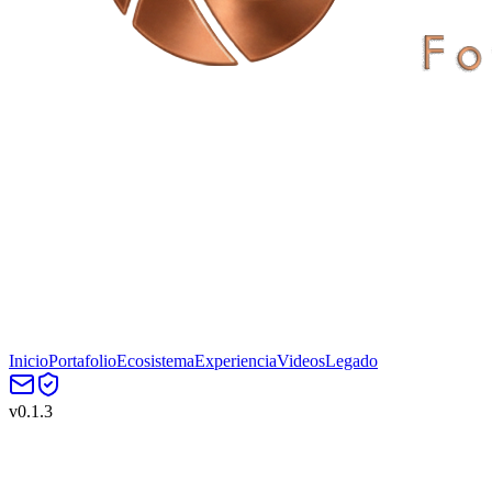
Inicio
Portafolio
Ecosistema
Experiencia
Videos
Legado
v
0.1.3