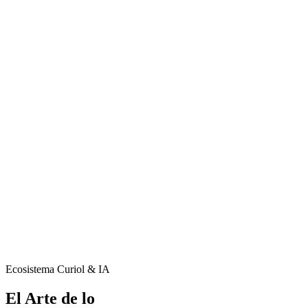
3 Paquetes Exclusivos Disponibles
Click para ver más
Especial de Temporada (Ago-Dic): Regala integración famili
ar
10
Fotografía
s High-End (Gama Alta) + IA
Opción
NFC
(Elegir 1): Memoria Viva
Phygital
O Slideshow
Portal de Entrega Privado (User/Pass)
Álbum Digital de Desc
ar
ga (LTD)
Retablo 6x8" (15x20 cm) con chip
NFC
Cotiza p
ar
a ver opciones de inversión
Click para ver más
Ecosistema Curiol & IA
El Arte de lo
Interactivo.