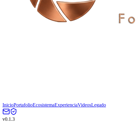
Inicio
Portafolio
Ecosistema
Experiencia
Videos
Legado
v
0.1.3